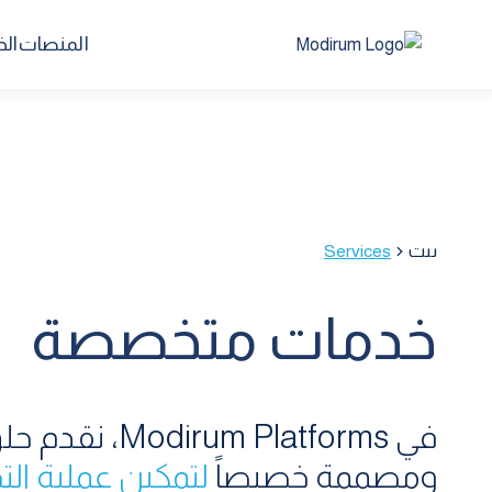
المنصات
ال
بيت
Services
خدمات متخصصة
في odirum Platforms
ومصممة خصيصاً
لتمكين عملية ال