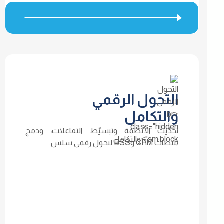
التحول الرقمي
والتكامل
تحدّيث الأنظمة وتبسيّط التفاعلات، ودمج
منصات CRM وBSS لتحول رقمي سلس.