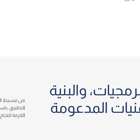
رمجيات، والبنية
من تبسيط الع
تقنيات المدعومة
التطبيق. باس
اللازمة للنجا