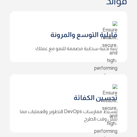
فوائد
قابلية التوسع والمرونة
بنية تحتية سحابية مصممة للنمو مع عملك
تحسين الكفائة
تبسيط ممارسات DevOps التطوير والعمليات مما
يقلّل وقت الطرح