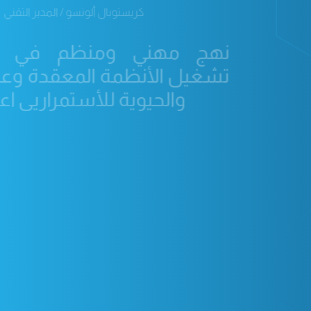
كريستوبال ألونسو / المدير التقني
نهج مهني ومنظم في ت
تشغيل الأنظمة المعقدة وعال
والحيوية للأستمراريى اعما