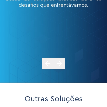
com apenas algumas reuniões remotas,
eles criaram um sistema que superou
nossas expectativas
Outras Soluções