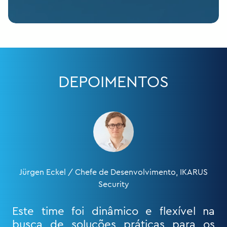
DEPOIMENTOS
Sari Törmälä / Diretor Executivo de Relações com
Clientes da MPY
Meu gerente de conta me apresentou
à Modirum Platforms (Cloudriven), e