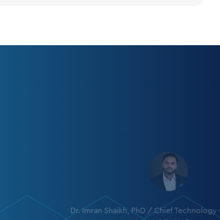
Dr. Imran Shaikh, PhD / Chief Technology O