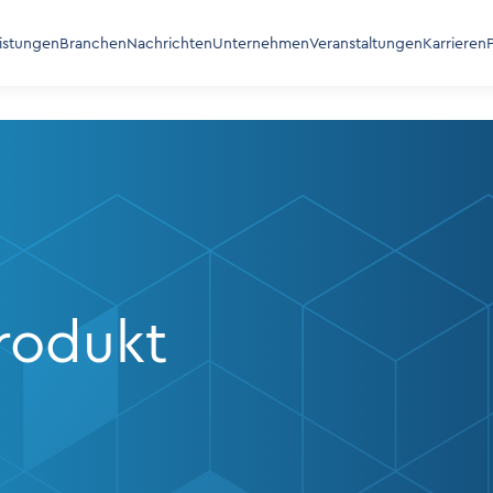
eistungen
Branchen
Nachrichten
Unternehmen
Veranstaltungen
Karrieren
rodukt