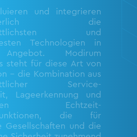
luieren und integrieren
inuierlich die
hrittlichsten und
esten Technologien in
 Angebot. Modirum
s steht für diese Art von
on – die Kombination aus
hrittlicher Service-
eit, Lageerkennung und
tiven Echtzeit-
efunktionen, die für
 Gesellschaften und die
che Sicherheit zunehmend